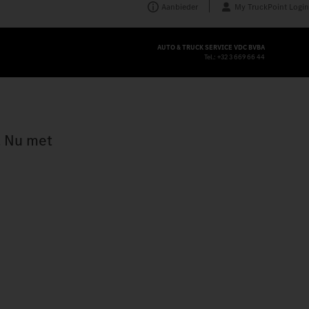
Aanbieder
My TruckPoint Login
AUTO & TRUCK SERVICE VDC BVBA
Tel.:
+32 3 669 66 44
. Nu met