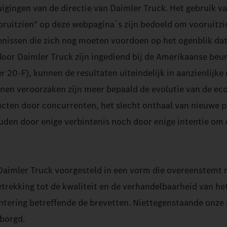
igingen van de directie van Daimler Truck. Het gebruik va
oruitzien" op deze webpagina´s zijn bedoeld om vooruitzic
nissen die zich nog moeten voordoen op het ogenblik dat 
door Daimler Truck zijn ingediend bij de Amerikaanse beu
 20-F), kunnen de resultaten uiteindelijk in aanzienlijke 
unnen veroorzaken zijn meer bepaald de evolutie van de e
cten door concurrenten, het slecht onthaal van nieuwe p
uden door enige verbintenis noch door enige intentie om d
Daimler Truck voorgesteld in een vorm die overeenstemt 
etrekking tot de kwaliteit en de verhandelbaarheid van het
tering betreffende de brevetten. Niettegenstaande onze 
rborgd.