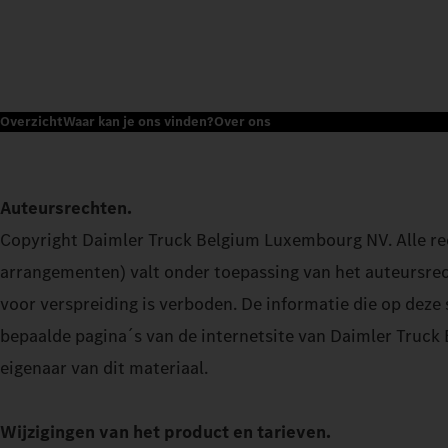
Overzicht
Waar kan je ons vinden?
Over ons
Auteursrechten.
Copyright Daimler Truck Belgium Luxembourg NV. Alle rech
arrangementen) valt onder toepassing van het auteursrech
voor verspreiding is verboden. De informatie die op deze
bepaalde pagina´s van de internetsite van Daimler Truc
eigenaar van dit materiaal.
Wijzigingen van het product en tarieven.