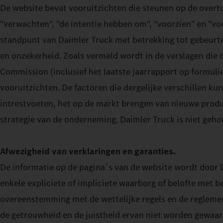
De website bevat vooruitzichten die steunen op de overtu
"verwachten", "de intentie hebben om", "voorzien" en "vo
standpunt van Daimler Truck met betrekking tot gebeurte
en onzekerheid. Zoals vermeld wordt in de verslagen die 
Commission (inclusief het laatste jaarrapport op formulier
vooruitzichten. De factoren die dergelijke verschillen k
intrestvoeten, het op de markt brengen van nieuwe produ
strategie van de onderneming. Daimler Truck is niet geho
Afwezigheid van verklaringen en garanties.
De informatie op de pagina´s van de website wordt door 
enkele expliciete of impliciete waarborg of belofte met b
overeenstemming met de wettelijke regels en de reglemen
de getrouwheid en de juistheid ervan niet worden gewaa